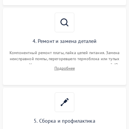
4. Ремонт и замена деталей
Компонентный ремонт платы, пайка цепей питания. Замена
неисправной помпы, перегоревшего термоблока или тупых
жерновов. Установка новых силиконовых уплотнителей (O-
Подробнее
ring) и тефлоновых трубок для надежного устранения
протечек.
5. Сборка и профилактика