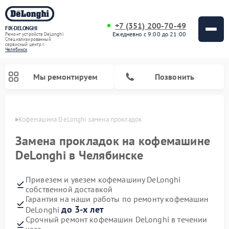
+7 (351) 200-70-49
FIX-DELONGHI
Ежедневно с 9:00 до 21:00
Ремонт устройств DeLonghi
Специализированный
cервисный центр г.
Челябинск
Мы ремонтируем
Позвонить
инске
Кофемашина DeLonghi замена прокладок
Замена прокладок на кофемашине
DeLonghi в Челябинске
Привезем и увезем кофемашину DeLonghi
собственной доставкой
Гарантия на наши работы по ремонту кофемашин
до 3-х лет
DeLonghi
Ремонт духовых шкафов DeLonghi
Ремонт варочных панелей DeLonghi
Ремонт кондиционеров DeLonghi
Ремонт посудомоечных машин DeLonghi
Ремонт холодильников DeLonghi
Ремонт гладильных систем DeLonghi
Ремонт микроволновых печей DeLonghi
Ремонт стиральных машин DeLonghi
Срочный ремонт кофемашин DeLonghi в течении