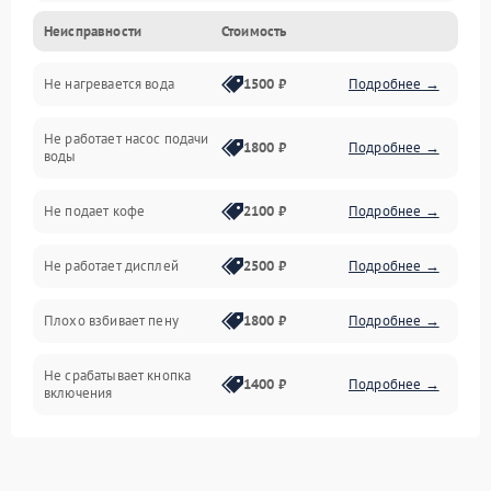
Неисправности
Стоимость
Прочие неисправности
Не нагревается вода
1500 ₽
Подробнее →
Включение и работа
Не работает насос подачи
Проблемы с водой
1800 ₽
Подробнее →
воды
Проблемы с капучинатором и паром
Не подает кофе
2100 ₽
Подробнее →
Управление и электроника
Не работает дисплей
2500 ₽
Подробнее →
Программное обеспечение
Плохо взбивает пену
1800 ₽
Подробнее →
Не срабатывает кнопка
1400 ₽
Подробнее →
включения
Запах гари при работе
1800 ₽
Подробнее →