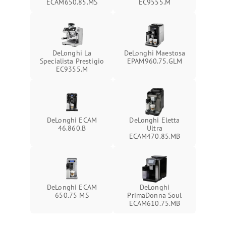
ECAM650.85.MS
EC9555.M
DeLonghi La
DeLonghi Maestosa
Specialista Prestigio
EPAM960.75.GLM
EC9355.M
DeLonghi ECAM
DeLonghi Eletta
46.860.B
Ultra
ECAM470.85.MB
DeLonghi ECAM
DeLonghi
650.75 MS
PrimaDonna Soul
ECAM610.75.MB