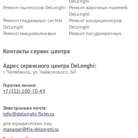
DeLonghi
Ремонт пылесосов DeLonghi
Ремонт варочных панелей
DeLonghi
Ремонт гладильных систем
Ремонт кондиционеров
DeLonghi
DeLonghi
Ремонт микроволновых
Ремонт посудомоечных
печей DeLonghi
машин DeLonghi
Ремонт стиральных машин
Ремонт холодильников
Контакты сервис центра
DeLonghi
DeLonghi
Адрес сервисного центра DeLonghi:
г. Челябинск, ул. Чайковского, 60
Горячая линия:
+7 (351) 200-70-49
Электронная почта:
info@delonghi-fixim.ru
для юридических лиц
manager@fix-delonghi.ru