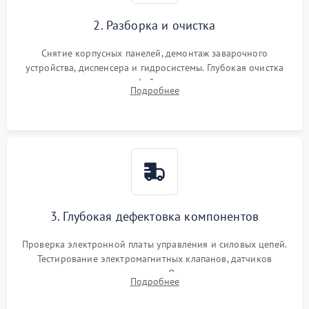
2. Разборка и очистка
Снятие корпусных панелей, демонтаж заварочного
устройства, диспенсера и гидросистемы. Глубокая очистка
внутренних узлов от кофейных масел, жмыха и накипи.
Подробнее
Промывка дренажных каналов и фильтров с использованием
специализированной химии.
3. Глубокая дефектовка компонентов
Проверка электронной платы управления и силовых цепей.
Тестирование электромагнитных клапанов, датчиков
температуры и расходомера. Оценка степени износа
Подробнее
жерновов кофемолки, уплотнительных колец гидросистемы
и шестерней редуктора.