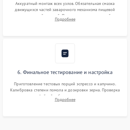
Аккуратный монтаж всех узлов. Обязательная смазка
движущихся частей заварочного механизма пищевой
силиконовой смазкой. Проведение программной
Подробнее
декальцинации и очистки системы от кофейных масел.
Надежная фиксация всех соединений.
6. Финальное тестирование и настройка
Приготовление тестовых порций эспрессо и капучино.
Калибровка степени помола и дозировки зерна. Проверка
плотности кофейной таблетки, температуры напитка и
Подробнее
качества молочной пены. Контроль отсутствия посторонних
шумов и протечек.