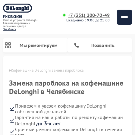
+7 (351) 200-70-49
FIX-DELONGHI
Ежедневно с 9:00 до 21:00
Ремонт устройств DeLonghi
Специализированный
cервисный центр г.
Челябинск
Мы ремонтируем
Позвонить
инске
Кофемашина DeLonghi замена пароблока
Замена пароблока на кофемашине
DeLonghi в Челябинске
Привезем и увезем кофемашину DeLonghi
собственной доставкой
Гарантия на наши работы по ремонту кофемашин
до 3-х лет
DeLonghi
Ремонт духовых шкафов DeLonghi
Ремонт варочных панелей DeLonghi
Ремонт кондиционеров DeLonghi
Ремонт посудомоечных машин DeLonghi
Ремонт холодильников DeLonghi
Ремонт гладильных систем DeLonghi
Ремонт микроволновых печей DeLonghi
Ремонт стиральных машин DeLonghi
Срочный ремонт кофемашин DeLonghi в течении