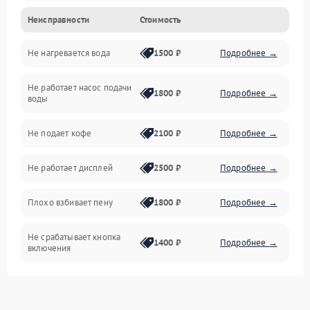
Неисправности
Стоимость
Прочие неисправности
Не нагревается вода
1500 ₽
Подробнее →
Включение и работа
Не работает насос подачи
Проблемы с водой
1800 ₽
Подробнее →
воды
Проблемы с капучинатором и паром
Не подает кофе
2100 ₽
Подробнее →
Управление и электроника
Не работает дисплей
2500 ₽
Подробнее →
Программное обеспечение
Плохо взбивает пену
1800 ₽
Подробнее →
Не срабатывает кнопка
1400 ₽
Подробнее →
включения
Запах гари при работе
1800 ₽
Подробнее →