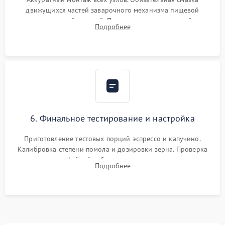
движущихся частей заварочного механизма пищевой
силиконовой смазкой. Проведение программной
Подробнее
декальцинации и очистки системы от кофейных масел.
Надежная фиксация всех соединений.
6. Финальное тестирование и настройка
Приготовление тестовых порций эспрессо и капучино.
Калибровка степени помола и дозировки зерна. Проверка
плотности кофейной таблетки, температуры напитка и
Подробнее
качества молочной пены. Контроль отсутствия посторонних
шумов и протечек.