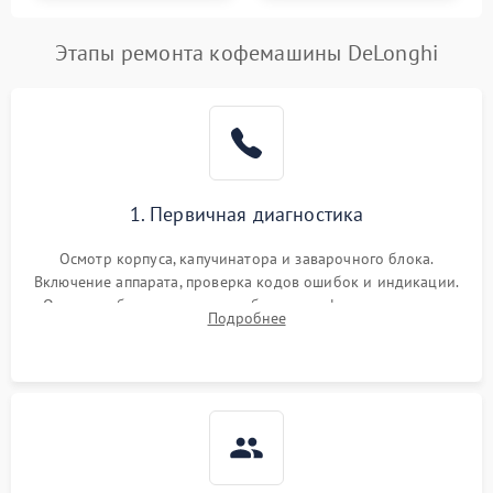
Этапы ремонта кофемашины DeLonghi
1. Первичная диагностика
Осмотр корпуса, капучинатора и заварочного блока.
Включение аппарата, проверка кодов ошибок и индикации.
Оценка работы помпы, термоблока и кофемолки на слух.
Подробнее
Измерение температуры и давления воды для выявления
локализации поломки.