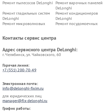
Ремонт пылесосов DeLonghi
Ремонт варочных панелей
DeLonghi
Ремонт гладильных систем
Ремонт кондиционеров
DeLonghi
DeLonghi
Ремонт микроволновых
Ремонт посудомоечных
печей DeLonghi
машин DeLonghi
Ремонт стиральных машин
Ремонт холодильников
Контакты сервис центра
DeLonghi
DeLonghi
Адрес сервисного центра DeLonghi:
г. Челябинск, ул. Чайковского, 60
Горячая линия:
+7 (351) 200-70-49
Электронная почта:
info@delonghi-fixim.ru
для юридических лиц
manager@fix-delonghi.ru
График работы: