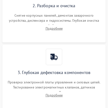
2. Разборка и очистка
Снятие корпусных панелей, демонтаж заварочного
устройства, диспенсера и гидросистемы. Глубокая очистка
внутренних узлов от кофейных масел, жмыха и накипи.
Подробнее
Промывка дренажных каналов и фильтров с использованием
специализированной химии.
3. Глубокая дефектовка компонентов
Проверка электронной платы управления и силовых цепей.
Тестирование электромагнитных клапанов, датчиков
температуры и расходомера. Оценка степени износа
Подробнее
жерновов кофемолки, уплотнительных колец гидросистемы
и шестерней редуктора.