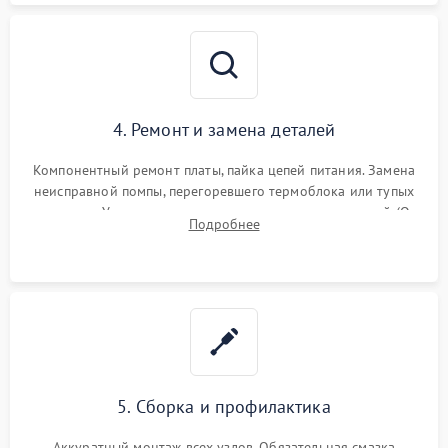
4. Ремонт и замена деталей
Компонентный ремонт платы, пайка цепей питания. Замена
неисправной помпы, перегоревшего термоблока или тупых
жерновов. Установка новых силиконовых уплотнителей (O-
Подробнее
ring) и тефлоновых трубок для надежного устранения
протечек.
5. Сборка и профилактика
Аккуратный монтаж всех узлов. Обязательная смазка