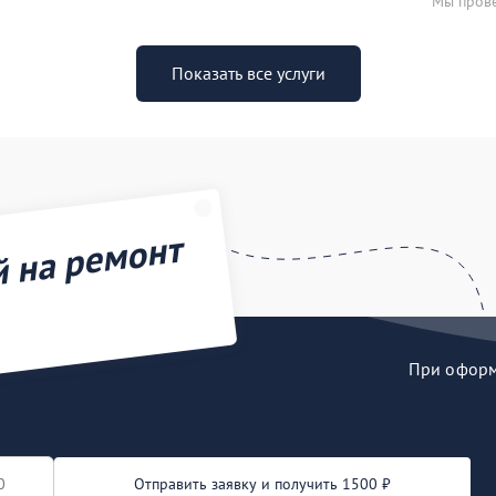
Мы прове
Показать все услуги
й на ремонт
При оформл
Отправить заявку и получить 1500 ₽