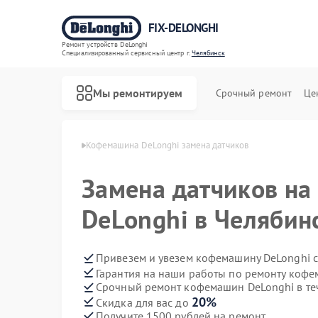
FIX-DELONGHI
Ремонт устройств DeLonghi
Специализированный cервисный центр г.
Челябинск
Мы ремонтируем
Срочный ремонт
Це
onghi в Челябинске
Кофемашина DeLonghi замена датчиков
Замена датчиков н
DeLonghi в Челябин
Привезем и увезем кофемашину DeLonghi 
Гарантия на наши работы по ремонту коф
Срочный ремонт кофемашин DeLonghi в те
20%
Скидка для вас до
Получите 1500 рублей на ремонт
Ремонт духовых шкафов DeLonghi
Ремонт варочных панелей DeLonghi
Ремонт гладильных систем DeLonghi
Ремонт кондиционеров DeLonghi
Ремонт микроволновых печей DeLonghi
Ремонт посудомоечных машин DeLonghi
Ремонт стиральных машин DeLonghi
Ремонт холодильников DeLonghi