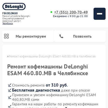
+7 (351) 200-70-49
FIX-DELONGHI
Ежедневно с 9:00 до 21:00
Ремонт устройств DeLonghi
Специализированный
cервисный центр г.
Челябинск
Мы ремонтируем
Позвонить
инске
Ремонт кофемашины DeLonghi ESAM 460.80.MB в Челябинске
Ремонт кофемашины DeLonghi
ESAM 460.80.MB в Челябинске
от 310 руб.
Стоимость ремонта
Бесплатная диагностика
даже при отказе
Привезем и увезем кофемашину DeLonghi ESAM
460.80.MB сами
Ремонт духовых шкафов DeLonghi
Ремонт варочных панелей DeLonghi
Ремонт кондиционеров DeLonghi
Ремонт посудомоечных машин DeLonghi
Ремонт холодильников DeLonghi
Ремонт гладильных систем DeLonghi
Ремонт микроволновых печей DeLonghi
Ремонт стиральных машин DeLonghi
Гарантия на наши работы по ремонту кофемашин