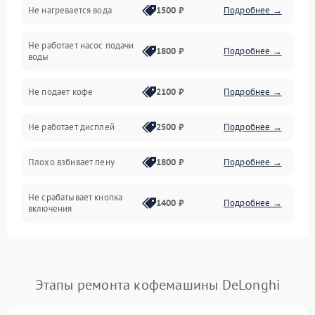
Не нагревается вода
1500 ₽
Подробнее →
Включение и работа
Не работает насос подачи
Проблемы с водой
1800 ₽
Подробнее →
воды
Проблемы с капучинатором и паром
Не подает кофе
2100 ₽
Подробнее →
Управление и электроника
Не работает дисплей
2500 ₽
Подробнее →
Программное обеспечение
Плохо взбивает пену
1800 ₽
Подробнее →
Не срабатывает кнопка
1400 ₽
Подробнее →
включения
Запах гари при работе
1800 ₽
Подробнее →
Постоянные сбои в работе
1500 ₽
Подробнее →
Этапы ремонта кофемашины DeLonghi