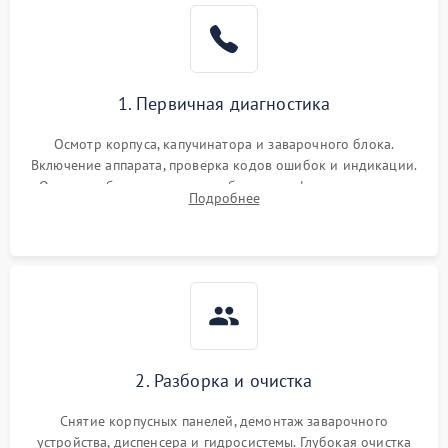
1. Первичная диагностика
Осмотр корпуса, капучинатора и заварочного блока.
Включение аппарата, проверка кодов ошибок и индикации.
Оценка работы помпы, термоблока и кофемолки на слух.
Подробнее
Измерение температуры и давления воды для выявления
локализации поломки.
2. Разборка и очистка
Снятие корпусных панелей, демонтаж заварочного
устройства, диспенсера и гидросистемы. Глубокая очистка