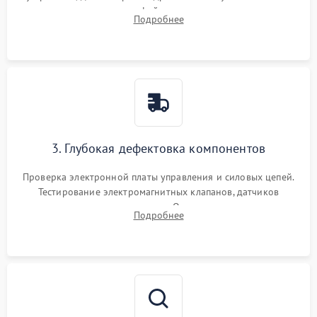
внутренних узлов от кофейных масел, жмыха и накипи.
Подробнее
Промывка дренажных каналов и фильтров с использованием
специализированной химии.
3. Глубокая дефектовка компонентов
Проверка электронной платы управления и силовых цепей.
Тестирование электромагнитных клапанов, датчиков
температуры и расходомера. Оценка степени износа
Подробнее
жерновов кофемолки, уплотнительных колец гидросистемы
и шестерней редуктора.