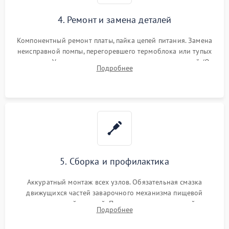
4. Ремонт и замена деталей
Компонентный ремонт платы, пайка цепей питания. Замена
неисправной помпы, перегоревшего термоблока или тупых
жерновов. Установка новых силиконовых уплотнителей (O-
Подробнее
ring) и тефлоновых трубок для надежного устранения
протечек.
5. Сборка и профилактика
Аккуратный монтаж всех узлов. Обязательная смазка
движущихся частей заварочного механизма пищевой
силиконовой смазкой. Проведение программной
Подробнее
декальцинации и очистки системы от кофейных масел.
Надежная фиксация всех соединений.