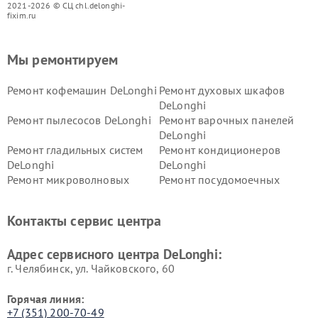
2021-2026 © СЦ chl.delonghi-
fixim.ru
Мы ремонтируем
Ремонт кофемашин DeLonghi
Ремонт духовых шкафов
DeLonghi
Ремонт пылесосов DeLonghi
Ремонт варочных панелей
DeLonghi
Ремонт гладильных систем
Ремонт кондиционеров
DeLonghi
DeLonghi
Ремонт микроволновых
Ремонт посудомоечных
печей DeLonghi
машин DeLonghi
Ремонт стиральных машин
Ремонт холодильников
Контакты сервис центра
DeLonghi
DeLonghi
Адрес сервисного центра DeLonghi:
г. Челябинск, ул. Чайковского, 60
Горячая линия:
+7 (351) 200-70-49