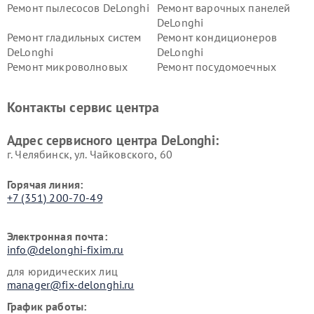
Ремонт пылесосов DeLonghi
Ремонт варочных панелей
DeLonghi
Ремонт гладильных систем
Ремонт кондиционеров
DeLonghi
DeLonghi
Ремонт микроволновых
Ремонт посудомоечных
печей DeLonghi
машин DeLonghi
Ремонт стиральных машин
Ремонт холодильников
Контакты сервис центра
DeLonghi
DeLonghi
Адрес сервисного центра DeLonghi:
г. Челябинск, ул. Чайковского, 60
Горячая линия:
+7 (351) 200-70-49
Электронная почта:
info@delonghi-fixim.ru
для юридических лиц
manager@fix-delonghi.ru
График работы: