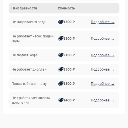
Неисправности
Стоимость
Прочие неисправности
Не нагревается вода
1500 ₽
Подробнее →
Включение и работа
Не работает насос подачи
Проблемы с водой
1800 ₽
Подробнее →
воды
Проблемы с капучинатором и паром
Не подает кофе
2100 ₽
Подробнее →
Управление и электроника
Не работает дисплей
2500 ₽
Подробнее →
Программное обеспечение
Плохо взбивает пену
1800 ₽
Подробнее →
Не срабатывает кнопка
1400 ₽
Подробнее →
включения
Запах гари при работе
1800 ₽
Подробнее →