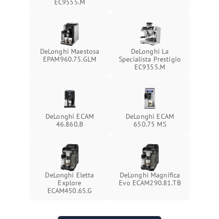
EC9555.M
DeLonghi Maestosa
DeLonghi La
EPAM960.75.GLM
Specialista Prestigio
EC9355.M
DeLonghi ECAM
DeLonghi ECAM
46.860.B
650.75 MS
DeLonghi Eletta
DeLonghi Magnifica
Explore
Evo ECAM290.81.TB
ECAM450.65.G