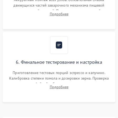
движущихся частей заварочного механизма пищевой
силиконовой смазкой. Проведение программной
Подробнее
декальцинации и очистки системы от кофейных масел.
Надежная фиксация всех соединений.
6. Финальное тестирование и настройка
Приготовление тестовых порций эспрессо и капучино.
Калибровка степени помола и дозировки зерна. Проверка
плотности кофейной таблетки, температуры напитка и
Подробнее
качества молочной пены. Контроль отсутствия посторонних
шумов и протечек.