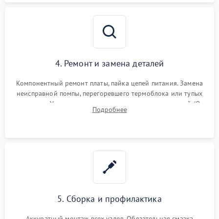
4. Ремонт и замена деталей
Компонентный ремонт платы, пайка цепей питания. Замена
неисправной помпы, перегоревшего термоблока или тупых
жерновов. Установка новых силиконовых уплотнителей (O-
Подробнее
ring) и тефлоновых трубок для надежного устранения
протечек.
5. Сборка и профилактика
Аккуратный монтаж всех узлов. Обязательная смазка