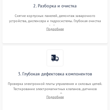
2. Разборка и очистка
Снятие корпусных панелей, демонтаж заварочного
устройства, диспенсера и гидросистемы. Глубокая очистка
внутренних узлов от кофейных масел, жмыха и накипи.
Подробнее
Промывка дренажных каналов и фильтров с использованием
специализированной химии.
3. Глубокая дефектовка компонентов
Проверка электронной платы управления и силовых цепей.
Тестирование электромагнитных клапанов, датчиков
температуры и расходомера. Оценка степени износа
Подробнее
жерновов кофемолки, уплотнительных колец гидросистемы
и шестерней редуктора.