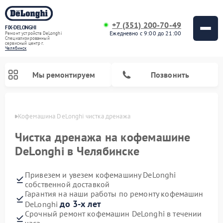
+7 (351) 200-70-49
FIX-DELONGHI
Ежедневно с 9:00 до 21:00
Ремонт устройств DeLonghi
Специализированный
cервисный центр г.
Челябинск
Мы ремонтируем
Позвонить
инске
Кофемашина DeLonghi чистка дренажа
Чистка дренажа на кофемашине
DeLonghi в Челябинске
Привезем и увезем кофемашину DeLonghi
собственной доставкой
Гарантия на наши работы по ремонту кофемашин
до 3-х лет
DeLonghi
Ремонт духовых шкафов DeLonghi
Ремонт варочных панелей DeLonghi
Ремонт кондиционеров DeLonghi
Ремонт посудомоечных машин DeLonghi
Ремонт холодильников DeLonghi
Ремонт гладильных систем DeLonghi
Ремонт микроволновых печей DeLonghi
Ремонт стиральных машин DeLonghi
Срочный ремонт кофемашин DeLonghi в течении