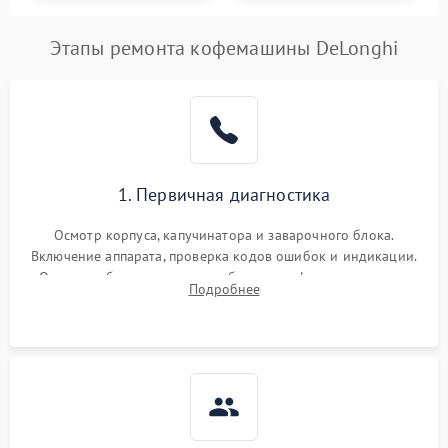
Этапы ремонта кофемашины DeLonghi
1. Первичная диагностика
Осмотр корпуса, капучинатора и заварочного блока.
Включение аппарата, проверка кодов ошибок и индикации.
Оценка работы помпы, термоблока и кофемолки на слух.
Подробнее
Измерение температуры и давления воды для выявления
локализации поломки.