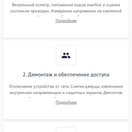
Визуальный осмотр, считывание кодов ошибок и оценка
состояния проводки. Измерение напряжения на клеммной
колодке. Анализ жалоб на проблемы с нагревом,
Подробнее
конвекцией, панелью управления или блокировкой дверцы.
2. Демонтаж и обеспечение доступа
Отключение устройства от сети. Снятие дверцы, извлечение
внутренних направляющих и защитных экранов. Демонтаж
задней или верхней панели для прямого доступа к
Подробнее
нагревательным элементам, плате и вентиляторам.