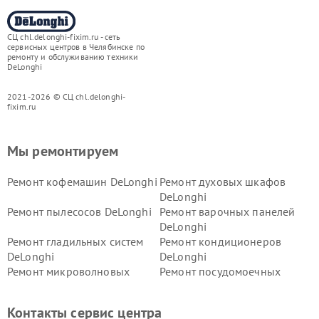
СЦ chl.delonghi-fixim.ru - сеть
сервисных центров в Челябинске по
ремонту и обслуживанию техники
DeLonghi
2021-2026 © СЦ chl.delonghi-
fixim.ru
Мы ремонтируем
Ремонт кофемашин DeLonghi
Ремонт духовых шкафов
DeLonghi
Ремонт пылесосов DeLonghi
Ремонт варочных панелей
DeLonghi
Ремонт гладильных систем
Ремонт кондиционеров
DeLonghi
DeLonghi
Ремонт микроволновых
Ремонт посудомоечных
печей DeLonghi
машин DeLonghi
Ремонт стиральных машин
Ремонт холодильников
Контакты сервис центра
DeLonghi
DeLonghi