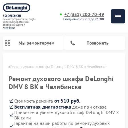
+7 (351) 200-70-49
FIX-DELONGHI
Ежедневно с 9:00 до 21:00
Ремонт устройств DeLonghi
Специализированный
cервисный центр г.
Челябинск
Мы ремонтируем
Позвонить
инске
Ремонт духового шкафа DeLonghi DMV 8 BK в Челябинске
Ремонт духового шкафа DeLonghi
DMV 8 BK в Челябинске
от 510 руб.
Стоимость ремонта
Бесплатная диагностика
даже при отказе
Привезем и увезем духовой шкаф DeLonghi DMV 8
BK сами
Ремонт варочных панелей DeLonghi
Ремонт кондиционеров DeLonghi
Ремонт посудомоечных машин DeLonghi
Ремонт холодильников DeLonghi
Ремонт гладильных систем DeLonghi
Ремонт микроволновых печей DeLonghi
Ремонт стиральных машин DeLonghi
Гарантия на наши работы по ремонту духовых