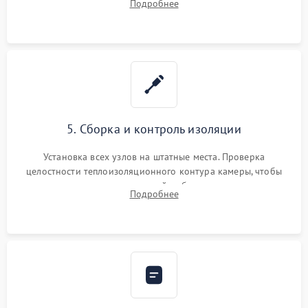
Подробнее
выгоревших реле, восстановление контактов и замена
уплотнителя.
5. Сборка и контроль изоляции
Установка всех узлов на штатные места. Проверка
целостности теплоизоляционного контура камеры, чтобы
исключить перегрев кухонной мебели и потерю тепла.
Подробнее
Надежная фиксация клемм и сборка корпуса шкафа.