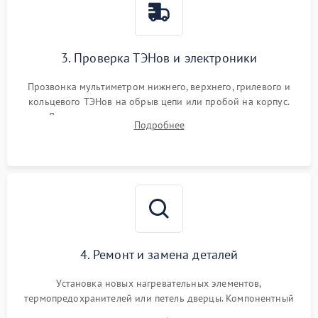
3. Проверка ТЭНов и электроники
Прозвонка мультиметром нижнего, верхнего, грилевого и
кольцевого ТЭНов на обрыв цепи или пробой на корпус.
Диагностика термостата, датчиков температуры,
Подробнее
переключателя режимов и мотора конвекции.
4. Ремонт и замена деталей
Установка новых нагревательных элементов,
термопредохранителей или петель дверцы. Компонентный
ремонт электронного модуля управления, замена