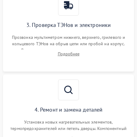
3. Проверка ТЭНов и электроники
Прозвонка мультиметром нижнего, верхнего, грилевого и
кольцевого ТЭНов на обрыв цепи или пробой на корпус.
Диагностика термостата, датчиков температуры,
Подробнее
переключателя режимов и мотора конвекции.
4. Ремонт и замена деталей
Установка новых нагревательных элементов,
термопредохранителей или петель дверцы. Компонентный
ремонт электронного модуля управления, замена