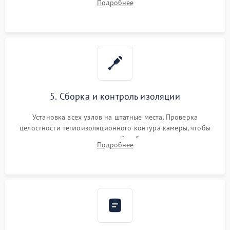
Подробнее
выгоревших реле, восстановление контактов и замена
уплотнителя.
5. Сборка и контроль изоляции
Установка всех узлов на штатные места. Проверка
целостности теплоизоляционного контура камеры, чтобы
исключить перегрев кухонной мебели и потерю тепла.
Подробнее
Надежная фиксация клемм и сборка корпуса шкафа.