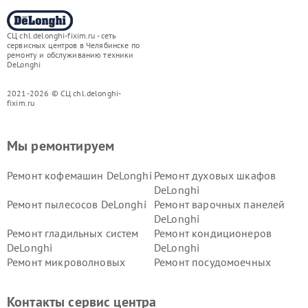
СЦ chl.delonghi-fixim.ru - сеть
сервисных центров в Челябинске по
ремонту и обслуживанию техники
DeLonghi
2021-2026 © СЦ chl.delonghi-
fixim.ru
Мы ремонтируем
Ремонт кофемашин DeLonghi
Ремонт духовых шкафов
DeLonghi
Ремонт пылесосов DeLonghi
Ремонт варочных панелей
DeLonghi
Ремонт гладильных систем
Ремонт кондиционеров
DeLonghi
DeLonghi
Ремонт микроволновых
Ремонт посудомоечных
печей DeLonghi
машин DeLonghi
Ремонт стиральных машин
Ремонт холодильников
Контакты сервис центра
DeLonghi
DeLonghi