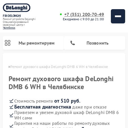
+7 (351) 200-70-49
FIX-DELONGHI
Ежедневно с 9:00 до 21:00
Ремонт устройств DeLonghi
Специализированный
cервисный центр г.
Челябинск
Мы ремонтируем
Позвонить
инске
Ремонт духового шкафа DeLonghi DMB 6 WH в Челябинске
Ремонт духового шкафа DeLonghi
DMB 6 WH в Челябинске
от 510 руб.
Стоимость ремонта
Бесплатная диагностика
даже при отказе
Привезем и увезем духовой шкаф DeLonghi DMB 6
WH сами
Ремонт варочных панелей DeLonghi
Ремонт кондиционеров DeLonghi
Ремонт посудомоечных машин DeLonghi
Ремонт холодильников DeLonghi
Ремонт гладильных систем DeLonghi
Ремонт микроволновых печей DeLonghi
Ремонт стиральных машин DeLonghi
Гарантия на наши работы по ремонту духовых