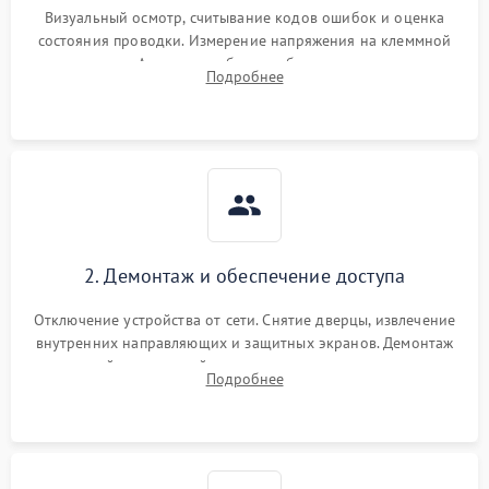
Визуальный осмотр, считывание кодов ошибок и оценка
состояния проводки. Измерение напряжения на клеммной
колодке. Анализ жалоб на проблемы с нагревом,
Подробнее
конвекцией, панелью управления или блокировкой дверцы.
2. Демонтаж и обеспечение доступа
Отключение устройства от сети. Снятие дверцы, извлечение
внутренних направляющих и защитных экранов. Демонтаж
задней или верхней панели для прямого доступа к
Подробнее
нагревательным элементам, плате и вентиляторам.