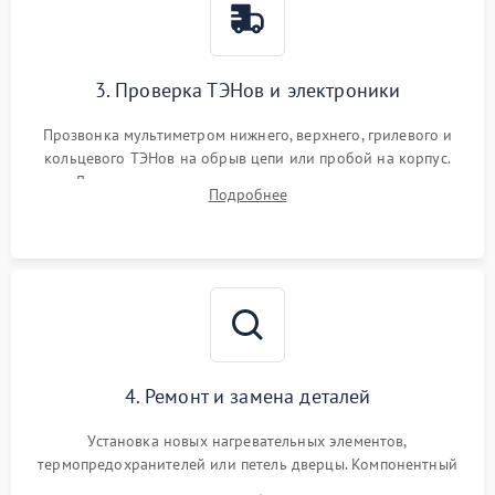
3. Проверка ТЭНов и электроники
Прозвонка мультиметром нижнего, верхнего, грилевого и
кольцевого ТЭНов на обрыв цепи или пробой на корпус.
Диагностика термостата, датчиков температуры,
Подробнее
переключателя режимов и мотора конвекции.
4. Ремонт и замена деталей
Установка новых нагревательных элементов,
термопредохранителей или петель дверцы. Компонентный
ремонт электронного модуля управления, замена