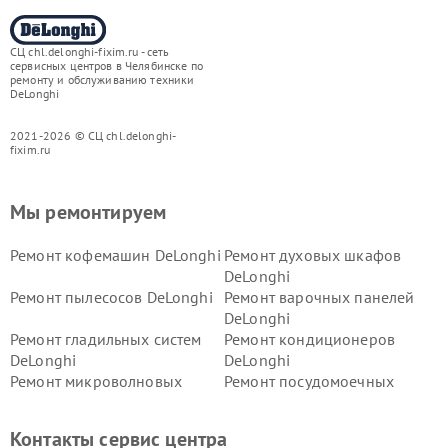
СЦ chl.delonghi-fixim.ru - сеть
сервисных центров в Челябинске по
ремонту и обслуживанию техники
DeLonghi
2021-2026 © СЦ chl.delonghi-
fixim.ru
Мы ремонтируем
Ремонт кофемашин DeLonghi
Ремонт духовых шкафов
DeLonghi
Ремонт пылесосов DeLonghi
Ремонт варочных панелей
DeLonghi
Ремонт гладильных систем
Ремонт кондиционеров
DeLonghi
DeLonghi
Ремонт микроволновых
Ремонт посудомоечных
печей DeLonghi
машин DeLonghi
Ремонт стиральных машин
Ремонт холодильников
Контакты сервис центра
DeLonghi
DeLonghi