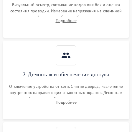
Визуальный осмотр, считывание кодов ошибок и оценка
состояния проводки. Измерение напряжения на клеммной
колодке. Анализ жалоб на проблемы с нагревом,
Подробнее
конвекцией, панелью управления или блокировкой дверцы.
2. Демонтаж и обеспечение доступа
Отключение устройства от сети. Снятие дверцы, извлечение
внутренних направляющих и защитных экранов. Демонтаж
задней или верхней панели для прямого доступа к
Подробнее
нагревательным элементам, плате и вентиляторам.