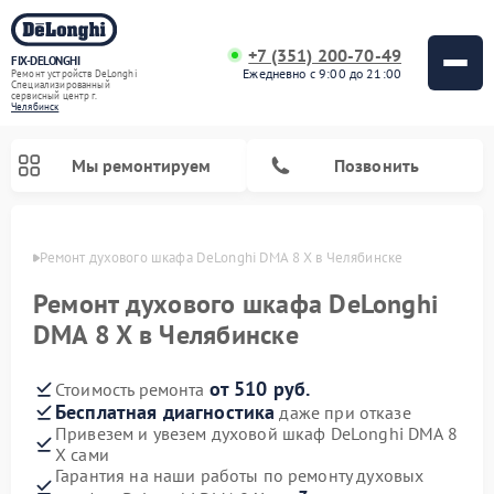
+7 (351) 200-70-49
FIX-DELONGHI
Ежедневно с 9:00 до 21:00
Ремонт устройств DeLonghi
Специализированный
cервисный центр г.
Челябинск
Мы ремонтируем
Позвонить
инске
Ремонт духового шкафа DeLonghi DMA 8 X в Челябинске
Ремонт духового шкафа DeLonghi
DMA 8 X в Челябинске
от 510 руб.
Стоимость ремонта
Бесплатная диагностика
даже при отказе
Привезем и увезем духовой шкаф DeLonghi DMA 8
X сами
Ремонт варочных панелей DeLonghi
Ремонт кондиционеров DeLonghi
Ремонт посудомоечных машин DeLonghi
Ремонт холодильников DeLonghi
Ремонт гладильных систем DeLonghi
Ремонт микроволновых печей DeLonghi
Ремонт стиральных машин DeLonghi
Гарантия на наши работы по ремонту духовых