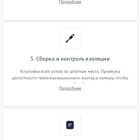
Подробнее
выгоревших реле, восстановление контактов и замена
уплотнителя.
5. Сборка и контроль изоляции
Установка всех узлов на штатные места. Проверка
целостности теплоизоляционного контура камеры, чтобы
исключить перегрев кухонной мебели и потерю тепла.
Подробнее
Надежная фиксация клемм и сборка корпуса шкафа.