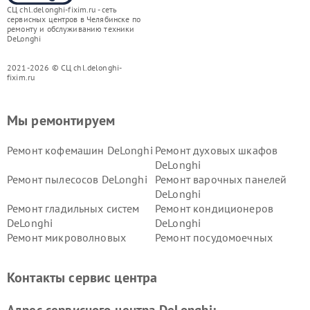
СЦ chl.delonghi-fixim.ru - сеть
сервисных центров в Челябинске по
ремонту и обслуживанию техники
DeLonghi
2021-2026 © СЦ chl.delonghi-
fixim.ru
Мы ремонтируем
Ремонт кофемашин DeLonghi
Ремонт духовых шкафов
DeLonghi
Ремонт пылесосов DeLonghi
Ремонт варочных панелей
DeLonghi
Ремонт гладильных систем
Ремонт кондиционеров
DeLonghi
DeLonghi
Ремонт микроволновых
Ремонт посудомоечных
печей DeLonghi
машин DeLonghi
Ремонт стиральных машин
Ремонт холодильников
Контакты сервис центра
DeLonghi
DeLonghi