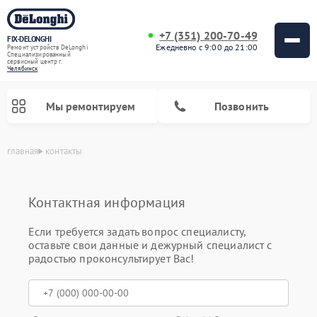
+7 (351) 200-70-49
FIX-DELONGHI
Ежедневно с 9:00 до 21:00
Ремонт устройств DeLonghi
Специализированный
cервисный центр г.
Челябинск
Мы ремонтируем
Позвонить
главная
контакты
Контактная информация
Если требуется задать вопрос специалисту,
оставьте свои данные и дежурный специалист с
радостью проконсультирует Вас!
Ремонт гладильных систем DeLonghi
Ремонт микроволновых печей DeLonghi
Ремонт стиральных машин DeLonghi
Ремонт духовых шкафов DeLonghi
Ремонт варочных панелей DeLonghi
Ремонт кондиционеров DeLonghi
Ремонт посудомоечных машин DeLonghi
Ремонт холодильников DeLonghi